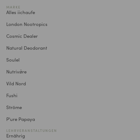
MARKE
Alles iichaufe
London Nootropics
Cosmic Dealer
Natural Deodorant
Soulel
Nutrivø̈re
Vild Nord
Fushi
Ströme
P'ure Papaya
LEHRVERANSTALTUNGEN
Ernährig