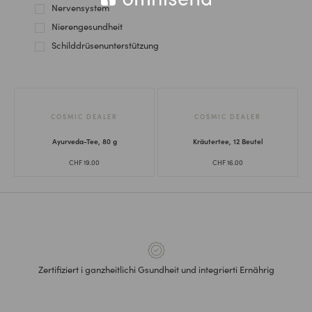
Nervensystem
Nierengesundheit
Schilddrüsenunterstützung
COSMIC DEALER
COSMIC DEALER
Ayurveda-Tee, 80 g
Kräutertee, 12 Beutel
CHF
19.00
CHF
16.00
Zertifiziert i ganzheitlichi Gsundheit und integrierti Ernährig