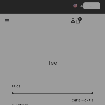
EN
CHF
0
Tee
PRICE
CHF
16
—
CHF
19
FUNCTIONS