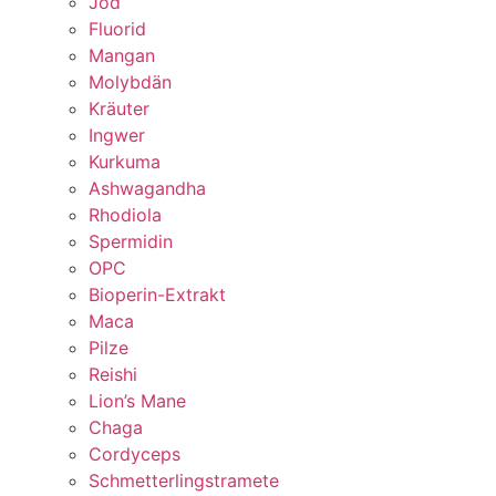
Jod
Fluorid
Mangan
Molybdän
Kräuter
Ingwer
Kurkuma
Ashwagandha
Rhodiola
Spermidin
OPC
Bioperin-Extrakt
Maca
Pilze
Reishi
Lion’s Mane
Chaga
Cordyceps
Schmetterlingstramete