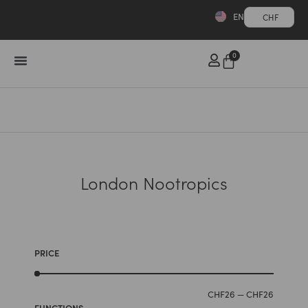
EN
CHF
0
London Nootropics
PRICE
CHF
26
—
CHF
26
FUNCTIONS