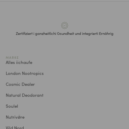
Zertifiziert i ganzheitlichi Gsundheit und integrierti Ernährig
MARKE
Alles iichaufe
London Nootropics
Cosmic Dealer
Natural Deodorant
Soulel
Nutrivø̈re
Vild Nord