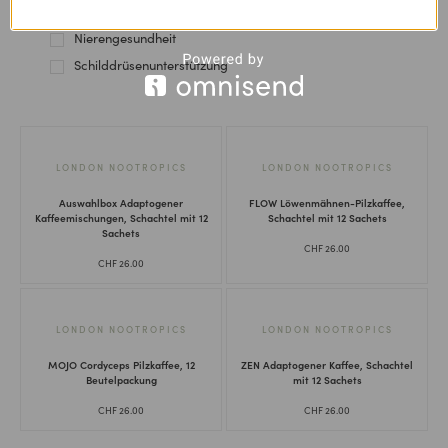
Nervensystem
Nierengesundheit
Schilddrüsenunterstützung
LONDON NOOTROPICS
LONDON NOOTROPICS
Auswahlbox Adaptogener
FLOW Löwenmähnen-Pilzkaffee,
Kaffeemischungen, Schachtel mit 12
Schachtel mit 12 Sachets
Sachets
CHF
26.00
CHF
26.00
LONDON NOOTROPICS
LONDON NOOTROPICS
MOJO Cordyceps Pilzkaffee, 12
ZEN Adaptogener Kaffee, Schachtel
Beutelpackung
mit 12 Sachets
CHF
26.00
CHF
26.00