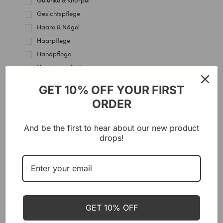
Gelenke & Knorpel
Gesichtspflege
Haare & Nägel
Haarpflege
Handpflege
Hautgesundheit
Herz & Blutgefässe
GET 10% OFF YOUR FIRST
Hormone
ORDER
Immununterstützung
Kniepflege
And be the first to hear about our new product
Knochen
drops!
Körperpflege
Leberunterstützung
Lippenpflege
Mehrzweck
Muskeln
GET 10% OFF
Nagelhautpflege