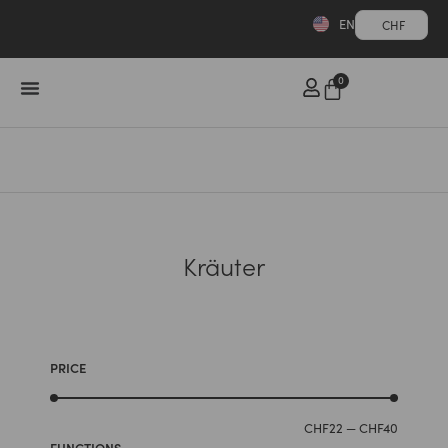
EN
CHF
0
Kräuter
PRICE
CHF
22
—
CHF
40
FUNCTIONS