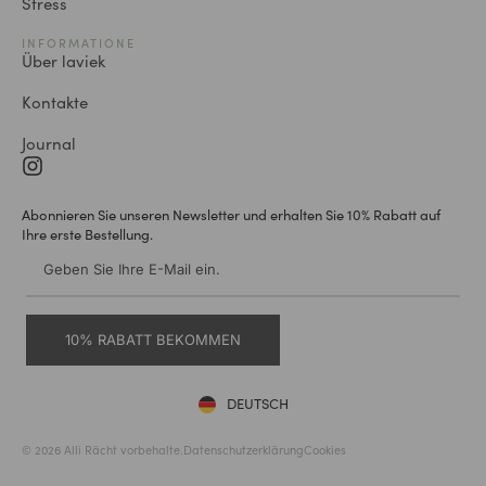
Stress
INFORMATIONE
Über laviek
Kontakte
Journal
Abonnieren Sie unseren Newsletter und erhalten Sie 10% Rabatt auf
Ihre erste Bestellung.
10% RABATT BEKOMMEN
DEUTSCH
ENGLISH
© 2026 Alli Rächt vorbehalte.
Datenschutzerklärung
Cookies