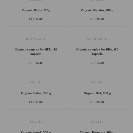
Organic Biota, 200g
Organic Booster, 200 g
CHF
39.60
CHF
39.60
NUTRIVØ̈RE
NUTRIVØ̈RE
Organic complex for HER, 180
Organic complex for HIM, 180
Kapseln
Kapseln
CHF
36.40
CHF
36.40
SOULEL
SOULEL
Organic Detox, 200 g
Organic Dirt, 200 g
CHF
39.60
CHF
39.60
SOULEL
SOULEL
Organic Heart, 200 g
Organic Hormony, 200 g