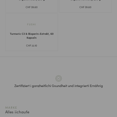
CHF
39.60
CHF
39.60
FUSHI
Turmeric C3 & Bioperin-Extrakt, 60
Kapseln
CHF
22.10
Zertifiziert i ganzheitlichi Gsundheit und integrierti Ernährig
MARKE
Alles iichaufe