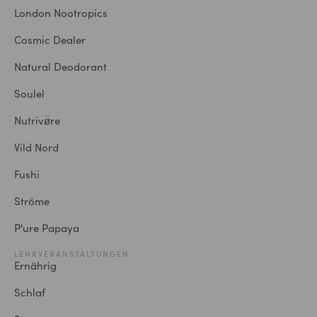
London Nootropics
Cosmic Dealer
Natural Deodorant
Soulel
Nutrivø̈re
Vild Nord
Fushi
Ströme
P'ure Papaya
LEHRVERANSTALTUNGEN
Ernährig
Schlaf