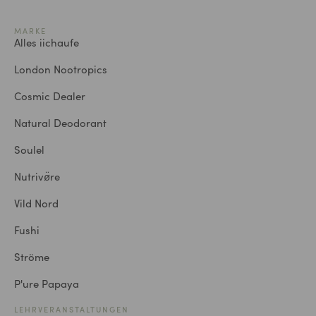
MARKE
Alles iichaufe
London Nootropics
Cosmic Dealer
Natural Deodorant
Soulel
Nutrivø̈re
Vild Nord
Fushi
Ströme
P'ure Papaya
LEHRVERANSTALTUNGEN