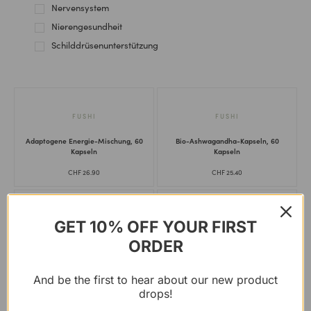
Nervensystem
Nierengesundheit
Schilddrüsenunterstützung
FUSHI
FUSHI
Adaptogene Energie-Mischung, 60
Bio-Ashwagandha-Kapseln, 60
Kapseln
Kapseln
CHF
26.90
CHF
25.40
NUTRIVØ̈RE
NUTRIVØ̈RE
GET 10% OFF YOUR FIRST
ORDER
Bio-Rinderherz, 180 Kapseln
Bio-Rinderleber, 180 Kapseln
CHF
36.40
CHF
36.40
And be the first to hear about our new product
drops!
VILD NORD
VILD NORD