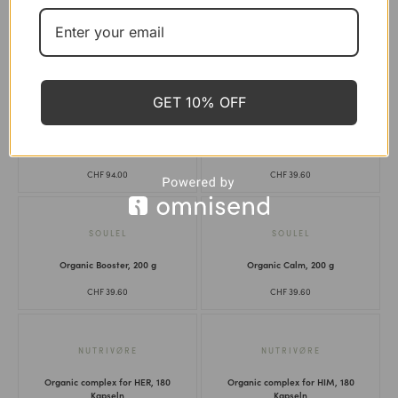
Kollagen Beauty Remedy, 225 g
Kollagen Gold, 165 g
CHF
94.00
CHF
54.90
GET 10% OFF
VILD NORD
SOULEL
Kollagen Immun Plus, 225 g
Organic Biota, 200g
CHF
94.00
CHF
39.60
SOULEL
SOULEL
Organic Booster, 200 g
Organic Calm, 200 g
CHF
39.60
CHF
39.60
NUTRIVØ̈RE
NUTRIVØ̈RE
Organic complex for HER, 180
Organic complex for HIM, 180
Kapseln
Kapseln