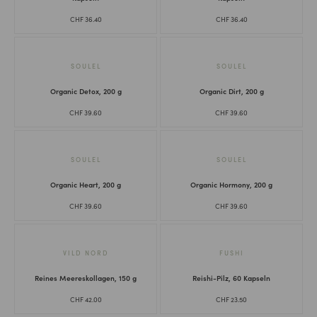
CHF
36.40
CHF
36.40
SOULEL
SOULEL
Organic Detox, 200 g
Organic Dirt, 200 g
CHF
39.60
CHF
39.60
SOULEL
SOULEL
Organic Heart, 200 g
Organic Hormony, 200 g
CHF
39.60
CHF
39.60
VILD NORD
FUSHI
Reines Meereskollagen, 150 g
Reishi-Pilz, 60 Kapseln
CHF
42.00
CHF
23.50