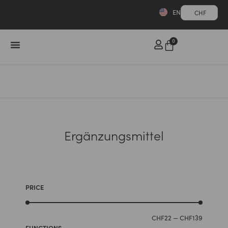
EN
CHF
0
Ergänzungsmittel
PRICE
CHF
22
—
CHF
139
FUNCTIONS