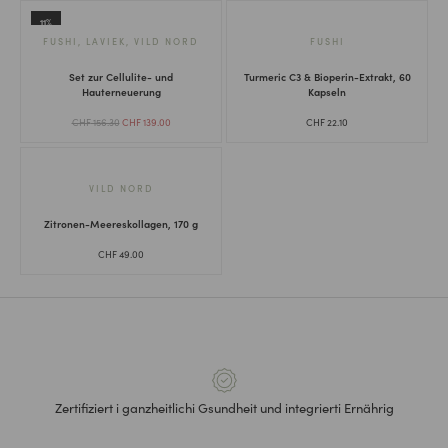
11%
FUSHI
,
LAVIEK
,
VILD NORD
FUSHI
Set zur Cellulite- und
Turmeric C3 & Bioperin-Extrakt, 60
Hauterneuerung
Kapseln
CHF
156.30
CHF
139.00
CHF
22.10
VILD NORD
Zitronen-Meereskollagen, 170 g
CHF
49.00
Zertifiziert i ganzheitlichi Gsundheit und integrierti Ernährig