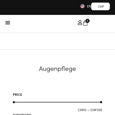
EN
CHF
0
Augenpflege
PRICE
CHF
0
—
CHF
100
FUNCTIONS