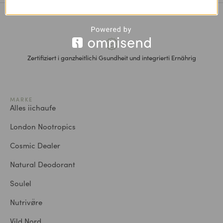
Zertifiziert i ganzheitlichi Gsundheit und integrierti Ernährig
MARKE
Alles iichaufe
London Nootropics
Cosmic Dealer
Natural Deodorant
Soulel
Nutrivø̈re
Vild Nord