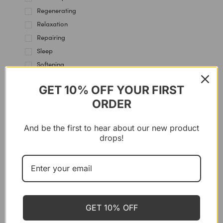
Regenerating
Relaxation
Repairing
Sleep
Softening
Soothing
GET 10% OFF YOUR FIRST
Stress Management
ORDER
SYSTEMS
And be the first to hear about our new product
drops!
P’URE PAPAYACARE
Papaya Balsam – Multi Use, 100 g
CHF
35.00
GET 10% OFF