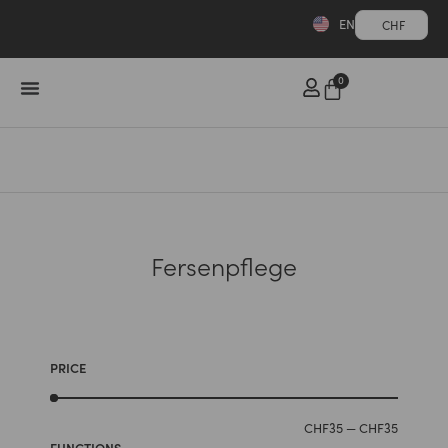
EN
CHF
0
Fersenpflege
PRICE
CHF
35
—
CHF
35
FUNCTIONS