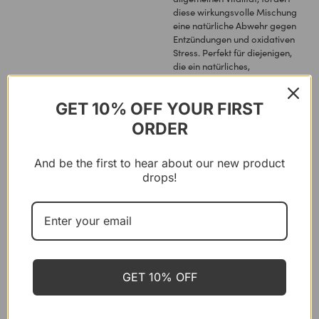
diese wirkungsvolle Mischung
eine natürliche Abwehr gegen
Entzündungen und oxidativen
Stress. Perfekt für diejenigen,
die ein natürliches,
hochwertiges
Nahrungsergänzungsmittel
GET 10% OFF YOUR FIRST
für ein verbessertes
Wohlbefinden suchen.
ORDER
Wänn bruuche
And be the first to hear about our new product
drops!
Wie bruuche
Inhaltsstoffe
Bewertige
GET 10% OFF