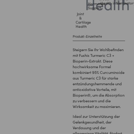
Health
inflammator
Hormones
Support
Joint
&
Cartilage
Health
Produkt-Einzelheite
Steigern Sie Ihr Wohlbefinden
mit Fushis Turmeric C3 +
Bioperin-Extrakt. Diese
hochwirksame Formel
kombiniert 95% Curcuminoide
aus Turmeric C3 für starke
entzündungshemmende und
antioxidative Vorteile, mit
Bioperin®, um die Absorption
zu verbessern und die
Wirksamkeit zu maximieren.
Ideal zur Unterstützung der
Gelenkgesundheit, der
Verdauung und der
allgemeinen Vitalität, fördert