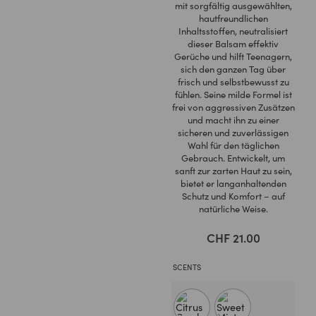
mit sorgfältig ausgewählten,
hautfreundlichen
Inhaltsstoffen, neutralisiert
dieser Balsam effektiv
Gerüche und hilft Teenagern,
sich den ganzen Tag über
frisch und selbstbewusst zu
fühlen. Seine milde Formel ist
frei von aggressiven Zusätzen
und macht ihn zu einer
sicheren und zuverlässigen
Wahl für den täglichen
Gebrauch. Entwickelt, um
sanft zur zarten Haut zu sein,
bietet er langanhaltenden
Schutz und Komfort – auf
natürliche Weise.
CHF
21.00
SCENTS