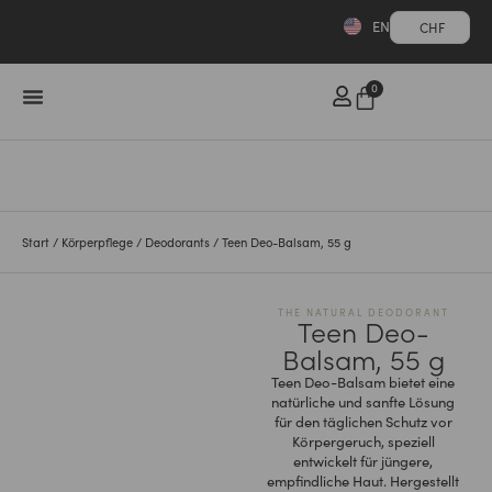
EN
CHF
0
Start
/
Körperpflege
/
Deodorants
/ Teen Deo-Balsam, 55 g
THE NATURAL DEODORANT
Teen Deo-
Balsam, 55 g
Teen Deo-Balsam bietet eine
natürliche und sanfte Lösung
für den täglichen Schutz vor
Körpergeruch, speziell
entwickelt für jüngere,
empfindliche Haut. Hergestellt