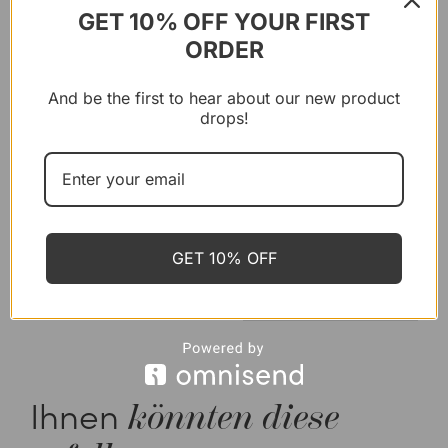
Tag über wohlfühlen.
GET 10% OFF YOUR FIRST
Ohne synthetische Zusätze
ORDER
hergestellt, bietet er
verlässlichen Schutz auf eine
sichere und natürliche Art –
And be the first to hear about our new product
perfekt für jeden Tag.
drops!
Wänn bruuche
Wie bruuche
Inhaltsstoffe
GET 10% OFF
Bewertige
Ihnen
könnten diese