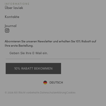
INFORMATIONE
Über laviek
Kontakte
Journal
Abonnieren Sie unseren Newsletter und erhalten Sie 10% Rabatt auf
Ihre erste Bestellung.
10% RABATT BEKOMMEN
DEUTSCH
ENGLISH
© 2026 Alli Rächt vorbehalte.
Datenschutzerklärung
Cookies