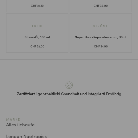
CHF
21.30
CHF
36.00
FUSHI
STRÖME
Striae-Öl, 100 ml
Super Haar-Reparaturserum, 30ml
CHF
32.00
CHF
34.00
Zertifiziert i ganzheitlichi Gsundheit und integrierti Ernährig
MARKE
Alles iichaufe
London Nootropics