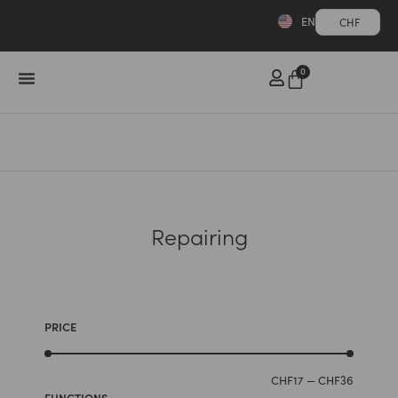
EN
CHF
0
Repairing
PRICE
CHF
17
—
CHF
36
FUNCTIONS