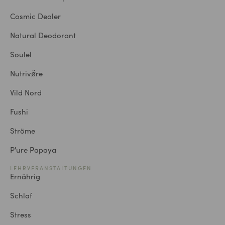
Cosmic Dealer
Natural Deodorant
Soulel
Nutrivø̈re
Vild Nord
Fushi
Ströme
P'ure Papaya
LEHRVERANSTALTUNGEN
Ernährig
Schlaf
Stress