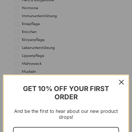
Hormone
Immununterstützung
Kniepflege
Knochen
Körperpflege
Leberunterstützung
Lippenpflege
Mehrzweck
Muskeln
Nagelhautpflege
Nervensystem
GET 10% OFF YOUR FIRST
Nierengesundheit
ORDER
Schilddrüsenunterstützung
And be the first to hear about our new product
drops!