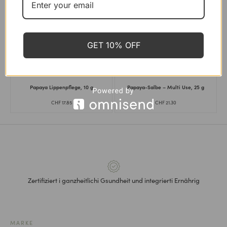
P’URE PAPAYACARE
P’URE PAPAYACARE
Papaya Balsam – Multi Use, 100 g
Papaya Lippenbalsam, 10g
CHF
35.00
CHF
18.00
GET 10% OFF
P’URE PAPAYACARE
P’URE PAPAYACARE
Papaya Lippenpflege, 10 g
Papaya-Salbe – Multi Use, 25 g
CHF
17.85
CHF
21.30
Zertifiziert i ganzheitlichi Gsundheit und integrierti Ernährig
MARKE