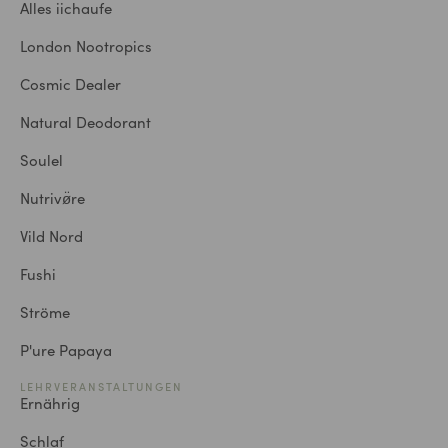
Alles iichaufe
London Nootropics
Cosmic Dealer
Natural Deodorant
Soulel
Nutrivø̈re
Vild Nord
Fushi
Ströme
P'ure Papaya
LEHRVERANSTALTUNGEN
Ernährig
Schlaf