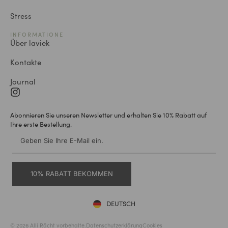
Stress
INFORMATIONE
Über laviek
Kontakte
Journal
Abonnieren Sie unseren Newsletter und erhalten Sie 10% Rabatt auf
Ihre erste Bestellung.
10% RABATT BEKOMMEN
DEUTSCH
ENGLISH
© 2026 Alli Rächt vorbehalte.
Datenschutzerklärung
Cookies